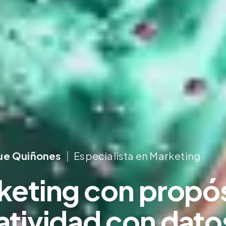
que Quiñones
|
Especialista en Marketing
keting
con propós
atividad
con dato