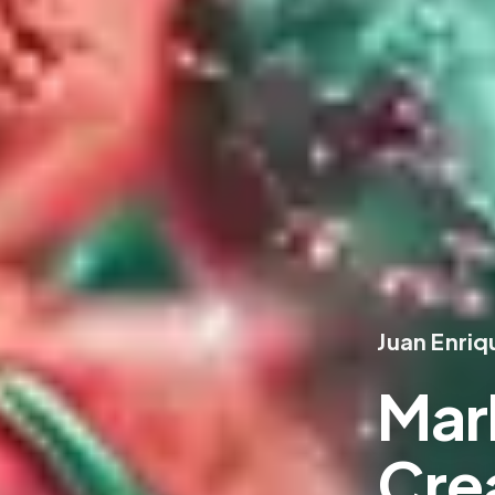
Juan Enri
Mar
Cre