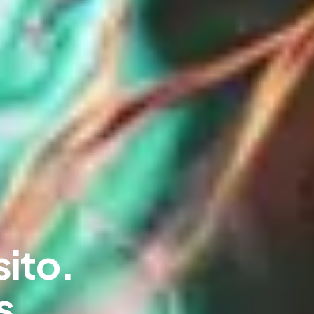
ito.
s.