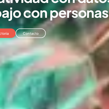
bajo
con personas
ctoria
Contacto